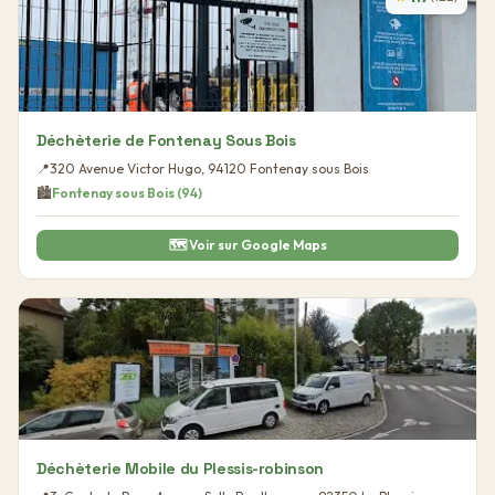
Déchèterie de Fontenay Sous Bois
📍
320 Avenue Victor Hugo
,
94120
Fontenay sous Bois
🏙️
Fontenay sous Bois
(
94
)
🗺️ Voir sur Google Maps
Déchèterie Mobile du Plessis-robinson