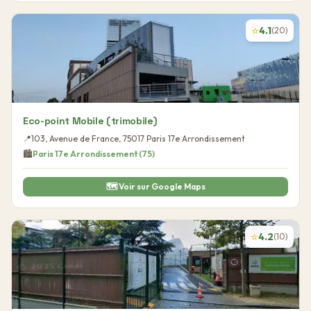
⭐
4.1
(
20
)
Eco-point Mobile (trimobile)
📍
103, Avenue de France
,
75017
Paris 17e Arrondissement
🏙️
Paris 17e Arrondissement
(
75
)
🗺️ Voir sur Google Maps
⭐
4.2
(
10
)