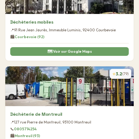
Déchèteries mobiles
📍
91 Rue Jean Jaurès, Immeuble Luminis
,
92400
Courbevoie
🏙️
Courbevoie
(
92
)
🗺️ Voir sur Google Maps
⭐
3.2
(
79
)
Déchèterie de Montreuil
📍
127 rue Pierre de Montreuil
,
93100
Montreuil
📞
0805714254
🏙️
Montreuil
(
93
)