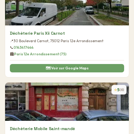
Déchèterie Paris Xii Carnot
📍
30 Boulevard Carnot
,
75012
Paris 12e Arrondissement
📞
0143417444
🏙️
Paris 12e Arrondissement
(
75
)
🗺️ Voir sur Google Maps
⭐
5
(
6
)
Déchèterie Mobile Saint-mandé