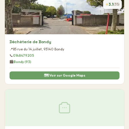
⭐
3.1
(
35
)
Déchèterie de Bondy
📍
85 rue du 14 juillet
,
93140
Bondy
📞
0148479205
🏙️
Bondy
(
93
)
🗺️ Voir sur Google Maps