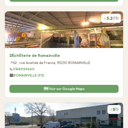
⭐
3.2
(
73
)
DÉchÈterie de Romainville
📍
62 , rue Anatole de France
,
93230
ROMAINVILLE
📞
0148969460
🏙️
ROMAINVILLE
(
93
)
🗺️ Voir sur Google Maps
⭐
5
(
1
)