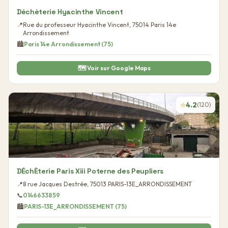
Déchèterie Hyacinthe Vincent
📍
Rue du professeur Hyacinthe Vincent
,
75014
Paris 14e
Arrondissement
🏙️
Paris 14e Arrondissement
(
75
)
🗺️ Voir sur Google Maps
⭐
4.2
(
120
)
DÉchÈterie Paris Xiii Poterne des Peupliers
📍
8 rue Jacques Destrée
,
75013
PARIS-13E_ARRONDISSEMENT
📞
0146633859
🏙️
PARIS-13E_ARRONDISSEMENT
(
75
)