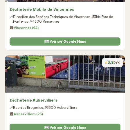
Déchèterie Mobile de Vincennes
📍
Direction des Services Techniques de Vincennes, 53bis Rue de
Fontenay
,
94300
Vincennes
🏙️
Vincennes
(
94
)
🗺️ Voir sur Google Maps
⭐
3.8
(
49
)
Déchèterie Aubervilliers
📍
Rue des Bregeries
,
93300
Aubervilliers
🏙️
Aubervilliers
(
93
)
🗺️ Voir sur Google Maps