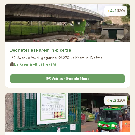
⭐
4.2
(
120
)
Déchèterie le Kremlin-bicêtre
📍
2, Avenue Youri-gagarine
,
94270
Le Kremlin-Bicêtre
🏙️
Le Kremlin-Bicêtre
(
94
)
🗺️ Voir sur Google Maps
⭐
4.2
(
120
)