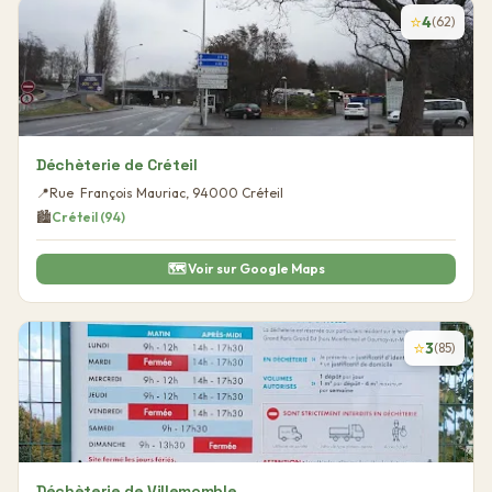
⭐
4
(
62
)
Déchèterie de Créteil
📍
Rue François Mauriac
,
94000
Créteil
🏙️
Créteil
(
94
)
🗺️ Voir sur Google Maps
⭐
3
(
85
)
Déchèterie de Villemomble