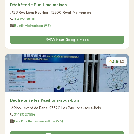
Déchèterie Rueil-malmaison
📍
29 Rue Léon Hourlier
,
92500
Rueil-Malmaison
📞
0141968800
🏙️
Rueil-Malmaison
(
92
)
🗺️ Voir sur Google Maps
⭐
3.8
(
12
)
Déchèterie les Pavillons-sous-bois
📍
9 boulevard de Paris
,
93320
Les Pavillons-sous-Bois
📞
0148027554
🏙️
Les Pavillons-sous-Bois
(
93
)