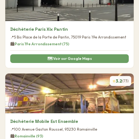
Déchèterie Paris Xix Pantin
📍
5 Bis Place de la Porte de Pantin
,
75019
Paris 19e Arrondissement
🏙️
Paris 19e Arrondissement
(
75
)
🗺️ Voir sur Google Maps
⭐
3.2
(
73
)
Déchèterie Mobile Est Ensemble
📍
100 Avenue Gaston Roussel
,
93230
Romainville
🏙️
Romainville
(
93
)