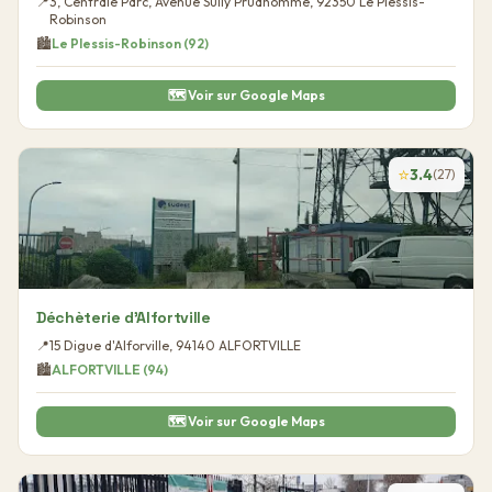
📍
3, Centrale Parc, Avenue Sully Prudhomme
,
92350
Le Plessis-
Robinson
🏙️
Le Plessis-Robinson
(
92
)
🗺️ Voir sur Google Maps
⭐
3.4
(
27
)
Déchèterie d'Alfortville
📍
15 Digue d'Alforville
,
94140
ALFORTVILLE
🏙️
ALFORTVILLE
(
94
)
🗺️ Voir sur Google Maps