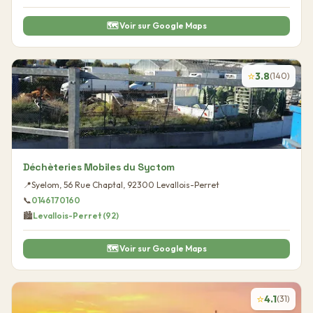
🗺️ Voir sur Google Maps
⭐
3.8
(
140
)
Déchèteries Mobiles du Syctom
📍
Syelom, 56 Rue Chaptal
,
92300
Levallois-Perret
📞
0146170160
🏙️
Levallois-Perret
(
92
)
🗺️ Voir sur Google Maps
⭐
4.1
(
31
)