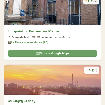
⭐
3.7
(
72
)
Eco-point du Perreux sur Marne
📍
177 rue de Metz
,
94170
Le Perreux-sur-Marne
🏙️
Le Perreux-sur-Marne
(
94
)
🗺️ Voir sur Google Maps
⭐
4.1
(
31
)
Cti Dugny Drancy