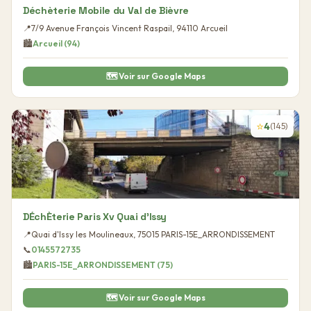
Déchèterie Mobile du Val de Bièvre
📍
7/9 Avenue François Vincent Raspail
,
94110
Arcueil
🏙️
Arcueil
(
94
)
🗺️ Voir sur Google Maps
⭐
4
(
145
)
DÉchÈterie Paris Xv Quai d'Issy
📍
Quai d'Issy les Moulineaux
,
75015
PARIS-15E_ARRONDISSEMENT
📞
0145572735
🏙️
PARIS-15E_ARRONDISSEMENT
(
75
)
🗺️ Voir sur Google Maps