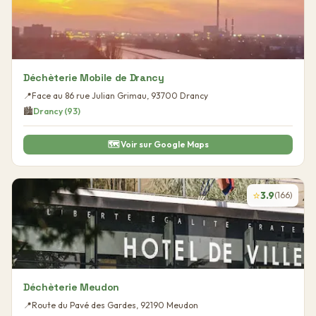
Déchèterie Mobile de Drancy
📍
Face au 86 rue Julian Grimau
,
93700
Drancy
🏙️
Drancy
(
93
)
🗺️ Voir sur Google Maps
⭐
3.9
(
166
)
Déchèterie Meudon
📍
Route du Pavé des Gardes
,
92190
Meudon