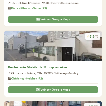
📍
102-104 Rue D'amiens
,
93380
Pierrefitte-sur-Seine
🏙️
Pierrefitte-sur-Seine
(
93
)
🗺️ Voir sur Google Maps
⭐
3.5
(
11
)
Déchèterie Mobile de Bourg-la-reine
📍
29 rue de la Bièvre, CTM
,
92290
Châtenay-Malabry
🏙️
Châtenay-Malabry
(
92
)
🗺️ Voir sur Google Maps