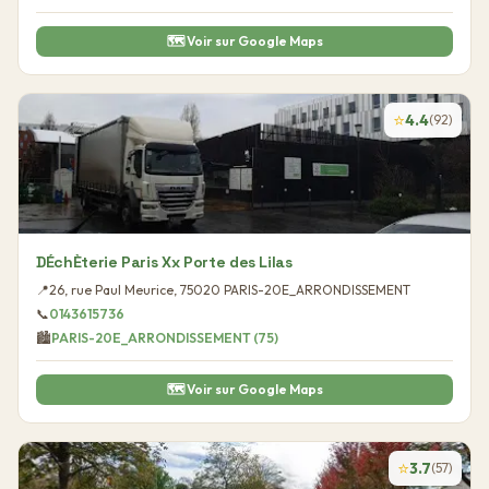
🗺️ Voir sur Google Maps
⭐
4.4
(
92
)
DÉchÈterie Paris Xx Porte des Lilas
📍
26, rue Paul Meurice
,
75020
PARIS-20E_ARRONDISSEMENT
📞
0143615736
🏙️
PARIS-20E_ARRONDISSEMENT
(
75
)
🗺️ Voir sur Google Maps
⭐
3.7
(
57
)