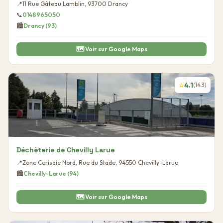
📍
11 Rue Gâteau Lamblin
,
93700
Drancy
📞
0148965050
🏙️
Drancy
(
93
)
🗺️ Voir sur Google Maps
⭐
4.1
(
143
)
Déchèterie de Chevilly Larue
📍
Zone Cerisaie Nord, Rue du Stade
,
94550
Chevilly-Larue
🏙️
Chevilly-Larue
(
94
)
🗺️ Voir sur Google Maps