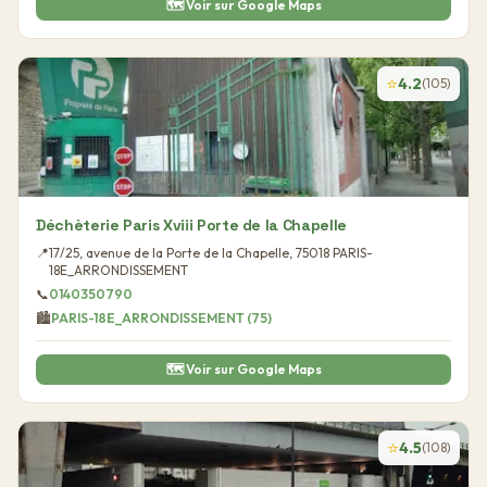
🗺️ Voir sur Google Maps
⭐
4.2
(
105
)
Déchèterie Paris Xviii Porte de la Chapelle
📍
17/25, avenue de la Porte de la Chapelle
,
75018
PARIS-
18E_ARRONDISSEMENT
📞
0140350790
🏙️
PARIS-18E_ARRONDISSEMENT
(
75
)
🗺️ Voir sur Google Maps
⭐
4.5
(
108
)