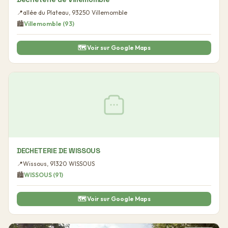
📍
allée du Plateau
,
93250
Villemomble
🏙️
Villemomble
(
93
)
🗺️ Voir sur Google Maps
DECHETERIE DE WISSOUS
📍
Wissous
,
91320
WISSOUS
🏙️
WISSOUS
(
91
)
🗺️ Voir sur Google Maps