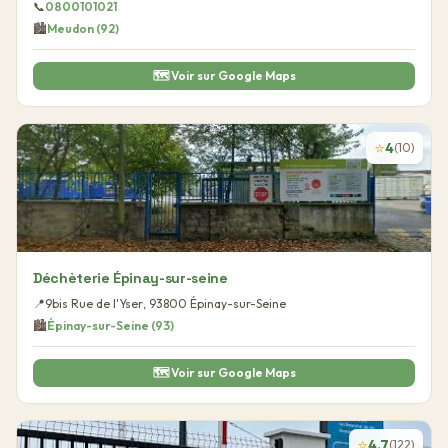
📞
0800101021
🏙️
Meudon
(
92
)
🗺️ Voir sur Google Maps
⭐
4
(
10
)
Déchèterie Épinay-sur-seine
📍
9bis Rue de l'Yser
,
93800
Épinay-sur-Seine
🏙️
Épinay-sur-Seine
(
93
)
🗺️ Voir sur Google Maps
⭐
4.7
(
122
)