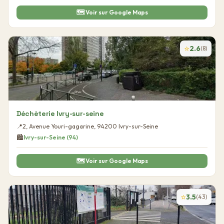
🗺️ Voir sur Google Maps
⭐
2.6
(
8
)
Déchèterie Ivry-sur-seine
📍
2, Avenue Youri-gagarine
,
94200
Ivry-sur-Seine
🏙️
Ivry-sur-Seine
(
94
)
🗺️ Voir sur Google Maps
⭐
3.5
(
43
)