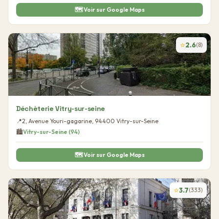
🗺️ Voir sur Google Maps
⭐
2.6
(
8
)
Déchèterie Vitry-sur-seine
📍
2, Avenue Youri-gagarine
,
94400
Vitry-sur-Seine
🏙️
Vitry-sur-Seine
(
94
)
🗺️ Voir sur Google Maps
⭐
3.7
(
333
)