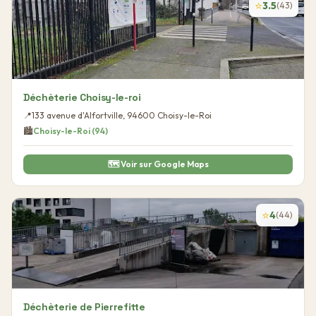
⭐
3.5
(
43
)
Déchèterie Choisy-le-roi
📍
133 avenue d'Alfortville
,
94600
Choisy-le-Roi
🏙️
Choisy-le-Roi
(
94
)
🗺️ Voir sur Google Maps
⭐
4
(
44
)
Déchèterie de Pierrefitte