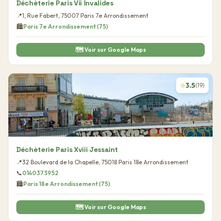
Déchèterie Paris Vii Invalides
📍
1, Rue Fabert
,
75007
Paris 7e Arrondissement
🏙️
Paris 7e Arrondissement
(
75
)
🗺️ Voir sur Google Maps
⭐
3.5
(
19
)
Déchèterie Paris Xviii Jessaint
📍
32 Boulevard de la Chapelle
,
75018
Paris 18e Arrondissement
📞
0140373952
🏙️
Paris 18e Arrondissement
(
75
)
🗺️ Voir sur Google Maps