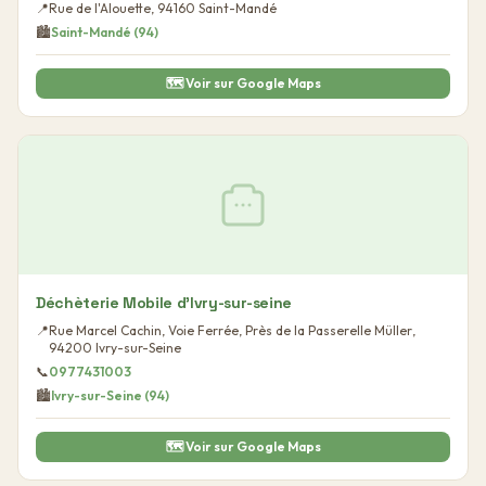
📍
Rue de l'Alouette
,
94160
Saint-Mandé
🏙️
Saint-Mandé
(
94
)
🗺️ Voir sur Google Maps
Déchèterie Mobile d'Ivry-sur-seine
📍
Rue Marcel Cachin, Voie Ferrée, Près de la Passerelle Müller
,
94200
Ivry-sur-Seine
📞
0977431003
🏙️
Ivry-sur-Seine
(
94
)
🗺️ Voir sur Google Maps