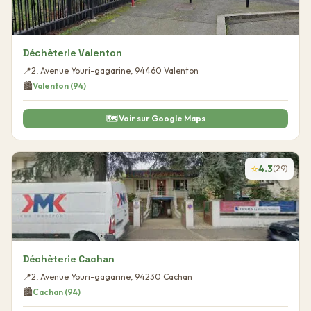
Déchèterie Valenton
📍
2, Avenue Youri-gagarine
,
94460
Valenton
🏙️
Valenton
(
94
)
🗺️ Voir sur Google Maps
⭐
4.3
(
29
)
Déchèterie Cachan
📍
2, Avenue Youri-gagarine
,
94230
Cachan
🏙️
Cachan
(
94
)