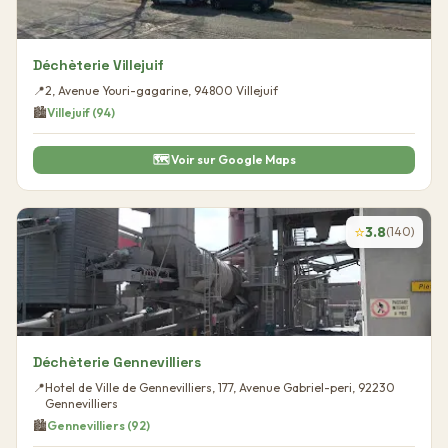
Déchèterie Villejuif
📍
2, Avenue Youri-gagarine
,
94800
Villejuif
🏙️
Villejuif
(
94
)
🗺️ Voir sur Google Maps
⭐
3.8
(
140
)
Déchèterie Gennevilliers
📍
Hotel de Ville de Gennevilliers, 177, Avenue Gabriel-peri
,
92230
Gennevilliers
🏙️
Gennevilliers
(
92
)