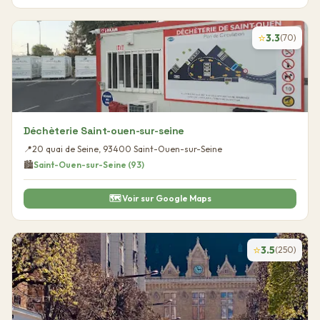
⭐
3.3
(
70
)
Déchèterie Saint-ouen-sur-seine
📍
20 quai de Seine
,
93400
Saint-Ouen-sur-Seine
🏙️
Saint-Ouen-sur-Seine
(
93
)
🗺️ Voir sur Google Maps
⭐
3.5
(
250
)